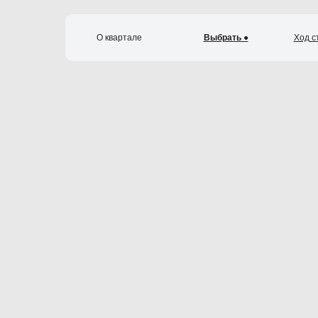
О квартале
Выбрать ●
Ход с
К