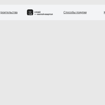
троительства
Способы покупки
вартиры
Квартал
Двор парк
Генплан
Паркинг и кладовые
Райо