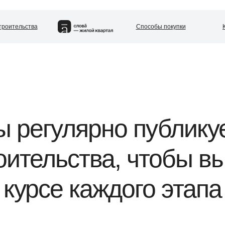
троительства
Способы покупки
вартиры
Квартал
Двор парк
Генплан
Паркинг и кладовые
Райо
ы регулярно публику
оительства,
чтобы
вы
курсе каждого этапа