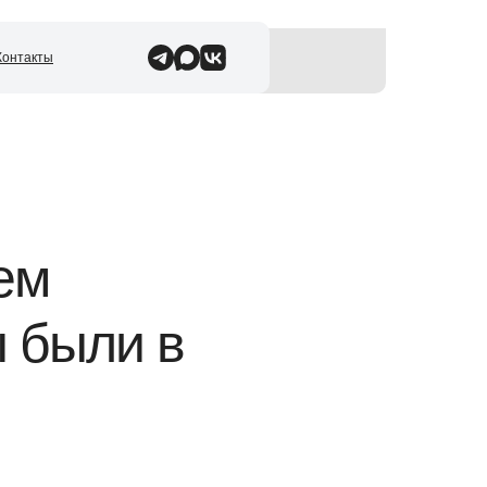
Контакты
н
ем
 были в