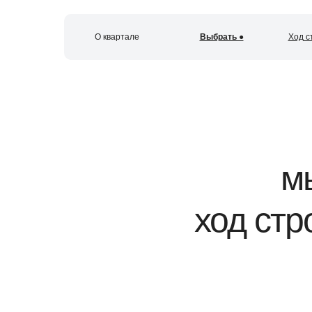
О квартале
Выбрать ●
Ход с
К
м
ход стр