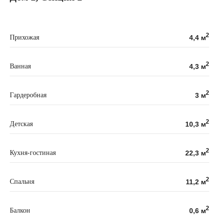
2
Прихожая
4,4 м
2
Ванная
4,3 м
2
Гардеробная
3 м
2
Детская
10,3 м
2
Кухня-гостиная
22,3 м
2
Спальня
11,2 м
2
Балкон
0,6 м