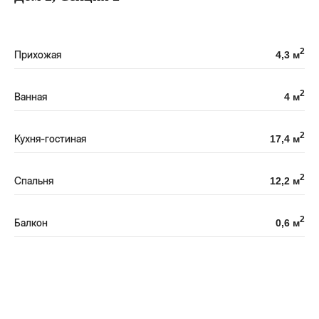
2
Прихожая
4,3 м
2
Ванная
4 м
2
Кухня-гостиная
17,4 м
2
Спальня
12,2 м
2
Балкон
0,6 м