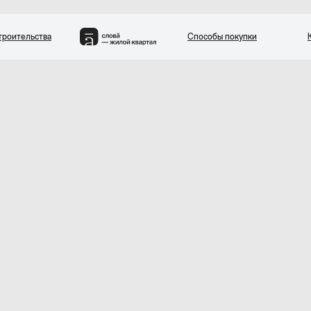
троительства
Способы покупки
вартиры
Квартал
Двор парк
Генплан
Паркинг и кладовые
Райо