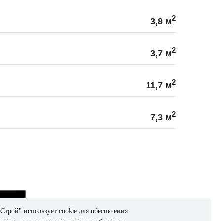
2
3,8 м
2
3,7 м
2
11,7 м
2
7,3 м
трой" использует cookie для обеспечения