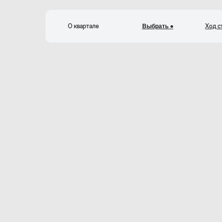
О квартале
Ход с
Выбрать ●
К