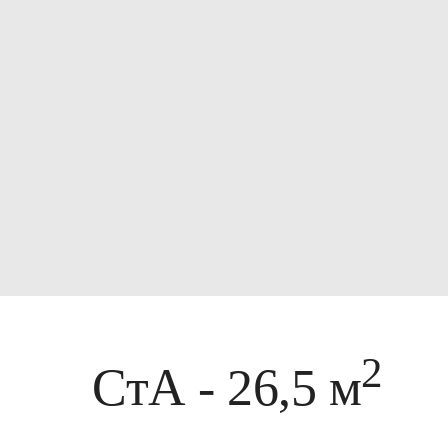
2
СтА - 26,5 м