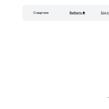
О квартале
Выбрать ●
Ход с
К