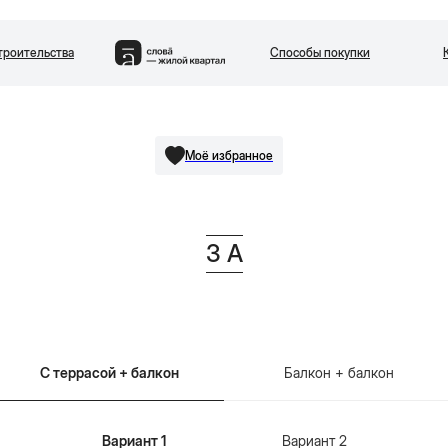
троительства
Способы покупки
вартиры
Квартал
Двор парк
Генплан
Паркинг и кладовые
Райо
Моё избранное
3 А
С террасой + балкон
Балкон + балкон
Вариант 1
Вариант 2