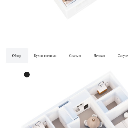
Обзор
Кухня-гостиная
Спальня
Детская
Санузе