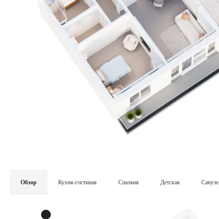
Обзор
Кухня-гостиная
Спальня
Детская
Санузе