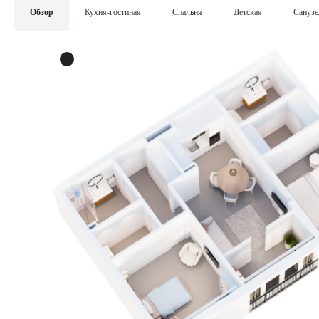
Обзор
Кухня-гостиная
Спальня
Детская
Санузе