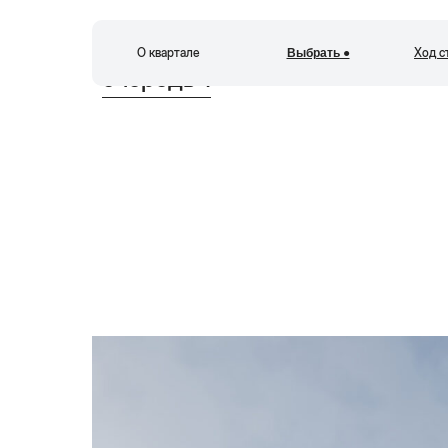
О квартале
Ход с
Выбрать ●
К
очередь 1