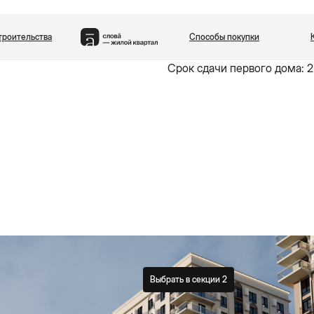
троительства
Способы покупки
вартиры
Квартал
Двор парк
Генплан
Паркинг и кладовые
Райо
Первая очередь квартала «
Срок сдачи первого дома: 2
Выбрать в секции 2